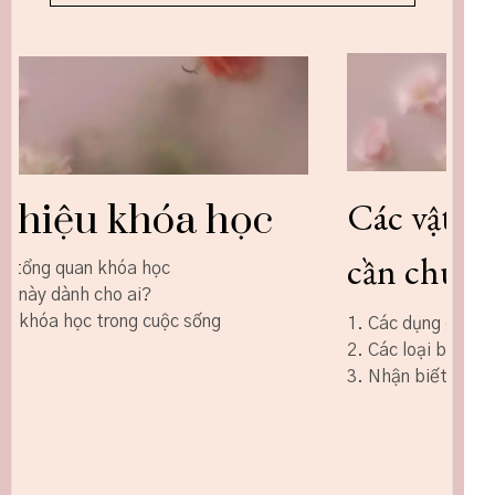
Cá
Các vật dụng, nguyên liệu
ho
cần chuẩn bị
1. Các dụng cụ cần chuẩn bị
1. H
2. Các loại bình, giỏ hoa
2. M
3. Nhận biết và phân loại các loại hoa
3. B